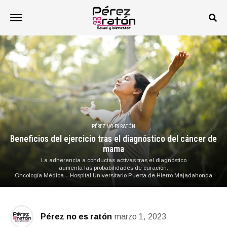
PÉREZ NO ES RATÓN
Beneficios del ejercicio tras el diagnóstico del cáncer de
mama
La adherencia a conductas activas tras el diagnóstico
aumenta las probabilidades de curación.
Oncología Médica – Hospital Universitario Puerta de Hierro Majadahonda
Pérez no es ratón
marzo 1, 2023