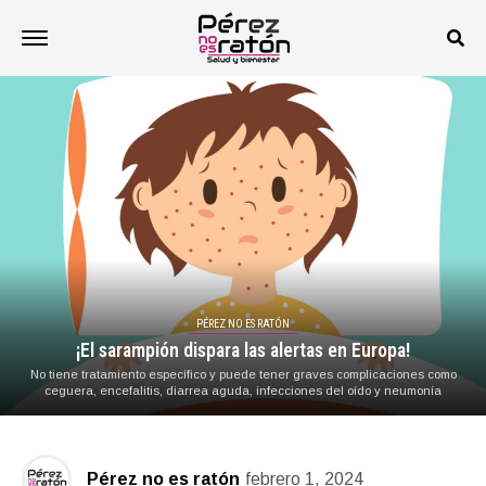
PÉREZ NO ES RATÓN
¡El sarampión dispara las alertas en Europa!
No tiene tratamiento específico y puede tener graves complicaciones como
ceguera, encefalitis, diarrea aguda, infecciones del oído y neumonía
Pérez no es ratón
febrero 1, 2024