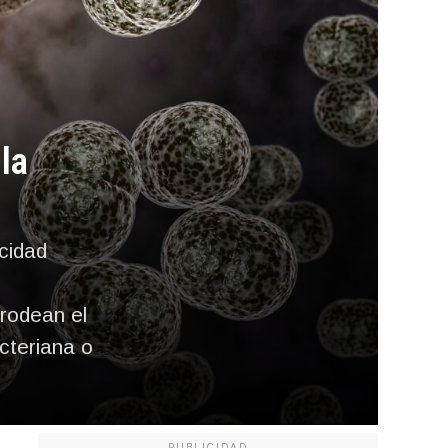
la
acidad
rodean el
cteriana o
PUBLICIDAD