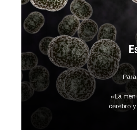
E
Para 
«La meni
cerebro y