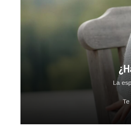
¿H
La esp
Te 