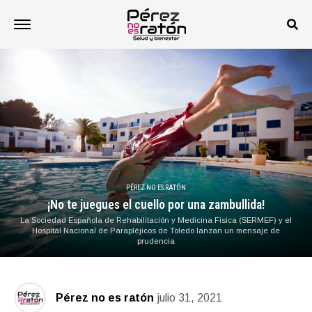
PÉREZ NO ES RATÓN
¡No te juegues el cuello por una zambullida!
La Sociedad Española de Rehabilitación y Medicina Física (SERMEF) y el
Hospital Nacional de Parapléjicos de Toledo lanzan un mensaje de
prudencia
Pérez no es ratón
julio 31, 2021