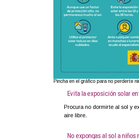
Pincha en el gráfico para no perderte ni
Evita la exposición solar ent
Procura no dormirte al sol y e
aire libre.
No expongas al sol a niños 