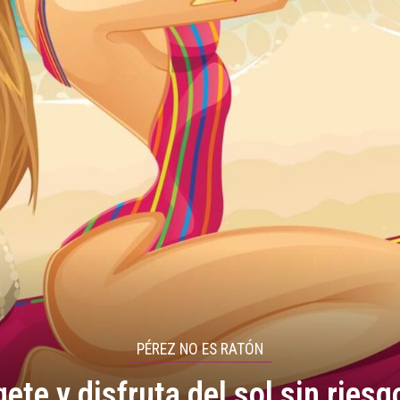
PÉREZ NO ES RATÓN
gete y disfruta del sol sin riesg