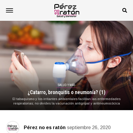
SALUD Y MÁS
¿Catarro, bronquitis o neumonía? (1)
El tabaquismo y los irritantes ambientales facilitan las enfermedades
respiratorias; no olvides la vacunación antigripal y antineumocócica
Pérez no es ratón
septiembre 26, 2020