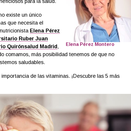
eficiosos para la salud.
o existe un único
nas que necesita el
nutricionista
Elena Pérez
rsitario Ruber Juan
Elena Pérez Montero
rio Quirónsalud Madrid
,
ado comamos, más posibilidad tenemos de que no
estemos saludables.
a importancia de las vitaminas. ¡Descubre las 5 más