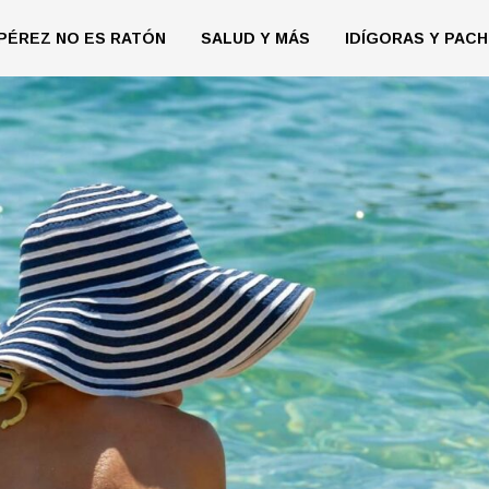
PÉREZ NO ES RATÓN
SALUD Y MÁS
IDÍGORAS Y PACH