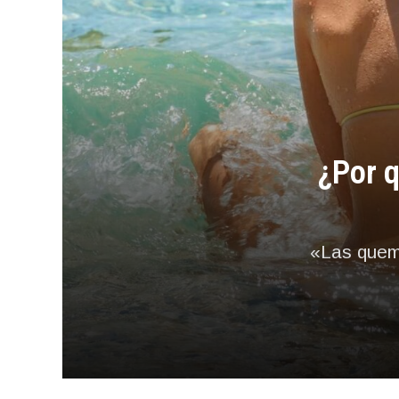
¿Por q
«Las quem