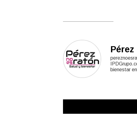
Pérez 
pereznoesrat
IPDGrupo.com
bienestar en 