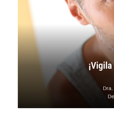
¡Vigil
Dra.
De