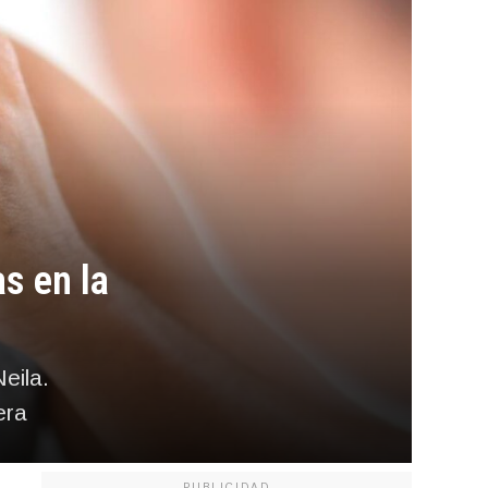
s en la
eila.
era
PUBLICIDAD