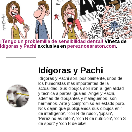
¡Tengo un problemilla de se
nsibilidad dental!
Viñeta de
Idígoras y Pachi
exclusiva en
pereznoesraton.com
.
Idígoras y Pachi
Idígoras y Pachi son, posiblemente, unos de
los humoristas más importantes de la
actualidad. Sus dibujos son ironía, genialidad
y técnica a partes iguales. Angel y Pachi,
además de dibujantes y malagueños, son
hermanos. Arte y compromiso en estado puro.
Nos dejan que publiquemos sus dibujos en 'i
de intelligente', 'con R de ruido', 'jupsin',
'Pérez no es ratón', 'con N de nutrición', 'con S
de sport' y 'con B de bike'.