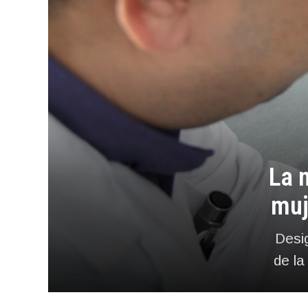
La 
muj
Desig
de la