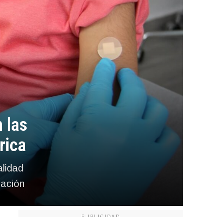
 las
rica
alidad
lación
PUBLICIDAD