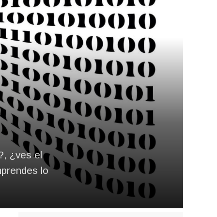
?, ¿ves el
mprendes lo