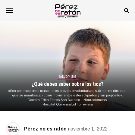
SALUD Y MÁS
¿Qué debes saber sobre los tics?
«Son contracciones musculares breves, involuntarias, súbitas, no rítmicas,
que se manifiestan como movimientos estereotipados y sin propósito».
Doctora Erika Torres San Narciso – Neurociencias.
Hospital Quirónsalud Torrevieja
Pérez no es ratón
noviembre 1, 2022