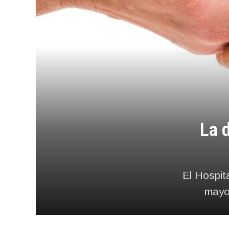
La 
El Hospit
mayo