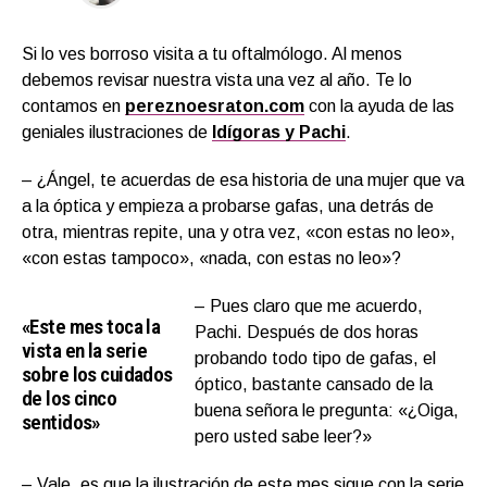
Si lo ves borroso visita a tu oftalmólogo. Al menos
debemos revisar nuestra vista una vez al año. Te lo
contamos en
pereznoesraton.com
con la ayuda de las
geniales ilustraciones de
Idígoras y Pachi
.
– ¿Ángel, te acuerdas de esa historia de una mujer que va
a la óptica y empieza a probarse gafas, una detrás de
otra, mientras repite, una y otra vez, «con estas no leo»,
«con estas tampoco», «nada, con estas no leo»?
– Pues claro que me acuerdo,
«Este mes toca la
Pachi. Después de dos horas
vista en la serie
probando todo tipo de gafas, el
sobre los cuidados
óptico, bastante cansado de la
de los cinco
buena señora le pregunta: «¿Oiga,
sentidos»
pero usted sabe leer?»
– Vale, es que la ilustración de este mes sigue con la serie